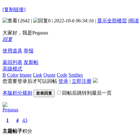
[复制链接]
12642
|
0
|
2022-10-6 06:34:16
|
显示全部楼层
|
阅读
大家好，我是Pegasus
回复
使用道具
举报
返回列表
发新帖
高级模式
B
Color
Image
Link
Quote
Code
Smilies
您需要登录后才可以回帖
登录
|
立即注册
本版积分规则
回帖后跳转到最后一页
发表回复
Pegasus
1
4
43
主题
帖子
积分