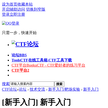
设为首页
收藏本站
开启辅助访问
切换到窄版
登录
立即注册
只需一步，快速开始
论坛
BBS
Tools
CTF在线工具箱,CTF工具下载
CTF平台
BugkuCTF - CTF爱好者的练习平台
CTF平台2
搜索
搜索
CTF论坛
»
论坛
›
技术交流
›
新手入门/靶场实验
›
新手入门
[新手入门]
新手入门