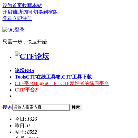
设为首页
收藏本站
开启辅助访问
切换到窄版
登录
立即注册
只需一步，快速开始
论坛
BBS
Tools
CTF在线工具箱,CTF工具下载
CTF平台
BugkuCTF - CTF爱好者的练习平台
CTF平台2
搜索
搜索
今日:
1626
昨日:
0
帖子:
8552