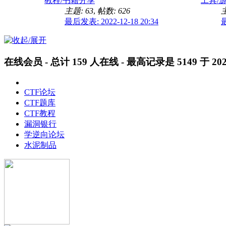
教程/书籍分享
工具/
主题: 63
,
帖数: 626
主
最后发表: 2022-12-18 20:34
最
求大佬flag
在线会员
- 总计
159
人在线 - 最高记录是
5149
于
202
CTF论坛
CTF题库
CTF教程
求助一个关于缓存溢出
漏洞银行
学逆向论坛
水泥制品
求解一道muisc题目