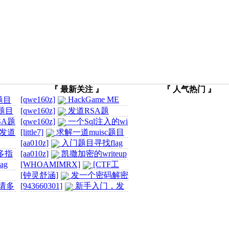
『 最新关注 』
『 人气热门 』
[qwe160z]
HackGame ME
题目
开源的CTF平台源码 ...
c题目
[qwe160z]
发道RSA题
SA题
[qwe160z]
一个Sql注入的wi
发道
ki写的很好 ...
[little7]
求解一道muisc题目
[aa010z]
入门题目寻找flag
多指
[aa010z]
凯撒加密的writeup
ag
[WHOAMIMRX]
[CTF工
具]Ziperello绿色版_zip压 ...
[钟灵舒涵]
发一个密码解密
请多
真题
[943660301]
新手入门，发
道RSA题