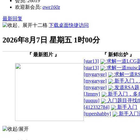
会员:
26019
欢迎新会员:
qwe160z
最新回复
下载桌面快捷访问
2026年8月7日 星期五 1时00分
『 最新图片 』
『 新鲜出炉 』
[star13]
求解一道LCG
[star13]
求解一道muis
[mygaryge]
求解一道R
[mygaryge]
新手入门，
RSA题
[mygaryge]
发道RSA题
[Jimmy]
新手入门，多
教
[uuquu]
入门题目寻找fl
[412332784]
新手入门
[topershabby]
新手入门
多指教
内推 | 荣耀Honor2023