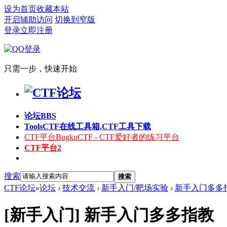
设为首页
收藏本站
开启辅助访问
切换到窄版
登录
立即注册
只需一步，快速开始
论坛
BBS
Tools
CTF在线工具箱,CTF工具下载
CTF平台
BugkuCTF - CTF爱好者的练习平台
CTF平台2
搜索
搜索
CTF论坛
»
论坛
›
技术交流
›
新手入门/靶场实验
›
新手入门多多
[新手入门]
新手入门多多指教