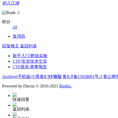
初入江湖
积分
24
发消息
回复楼主
返回列表
新手入门/靶场实验
CTF/安全技术交流
CTF题库/赛事预告
Archiver
|
手机版
|
小黑屋
|
CTF论坛
鲁ICP备15028801号-2
鲁公网安备
Powered by Discuz
© 2016-2021
Bugku.
快速回复
返回列表