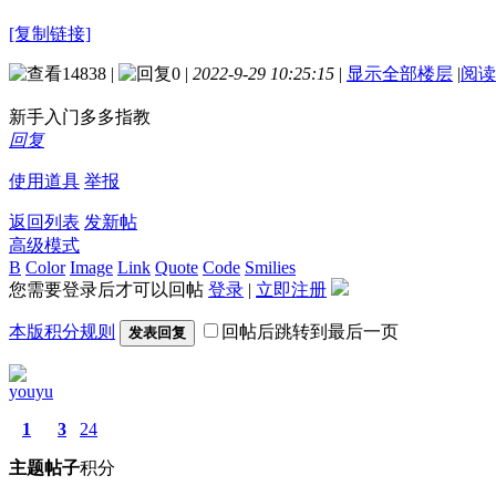
[复制链接]
14838
|
0
|
2022-9-29 10:25:15
|
显示全部楼层
|
阅读
新手入门多多指教
回复
使用道具
举报
返回列表
发新帖
高级模式
B
Color
Image
Link
Quote
Code
Smilies
您需要登录后才可以回帖
登录
|
立即注册
本版积分规则
回帖后跳转到最后一页
发表回复
youyu
1
3
24
主题
帖子
积分