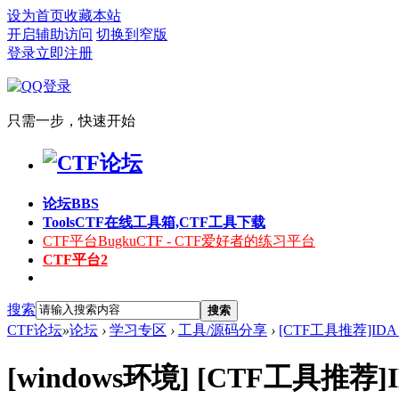
设为首页
收藏本站
开启辅助访问
切换到窄版
登录
立即注册
只需一步，快速开始
论坛
BBS
Tools
CTF在线工具箱,CTF工具下载
CTF平台
BugkuCTF - CTF爱好者的练习平台
CTF平台2
搜索
搜索
CTF论坛
»
论坛
›
学习专区
›
工具/源码分享
›
[CTF工具推荐]IDA
[windows环境]
[CTF工具推荐]