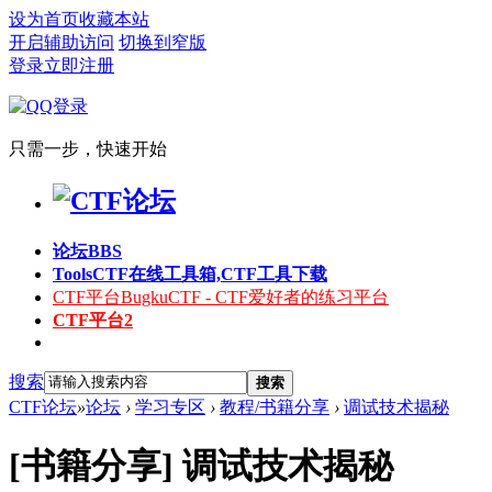
设为首页
收藏本站
开启辅助访问
切换到窄版
登录
立即注册
只需一步，快速开始
论坛
BBS
Tools
CTF在线工具箱,CTF工具下载
CTF平台
BugkuCTF - CTF爱好者的练习平台
CTF平台2
搜索
搜索
CTF论坛
»
论坛
›
学习专区
›
教程/书籍分享
›
调试技术揭秘
[书籍分享]
调试技术揭秘