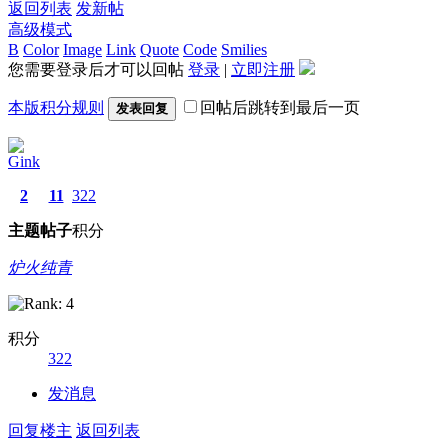
返回列表
发新帖
高级模式
B
Color
Image
Link
Quote
Code
Smilies
您需要登录后才可以回帖
登录
|
立即注册
本版积分规则
回帖后跳转到最后一页
发表回复
Gink
2
11
322
主题
帖子
积分
炉火纯青
积分
322
发消息
回复楼主
返回列表