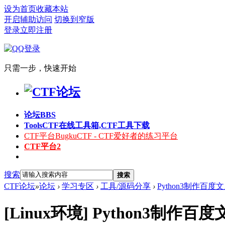
设为首页
收藏本站
开启辅助访问
切换到窄版
登录
立即注册
只需一步，快速开始
论坛
BBS
Tools
CTF在线工具箱,CTF工具下载
CTF平台
BugkuCTF - CTF爱好者的练习平台
CTF平台2
搜索
搜索
CTF论坛
»
论坛
›
学习专区
›
工具/源码分享
›
Python3制作百
[Linux环境]
Python3制作百