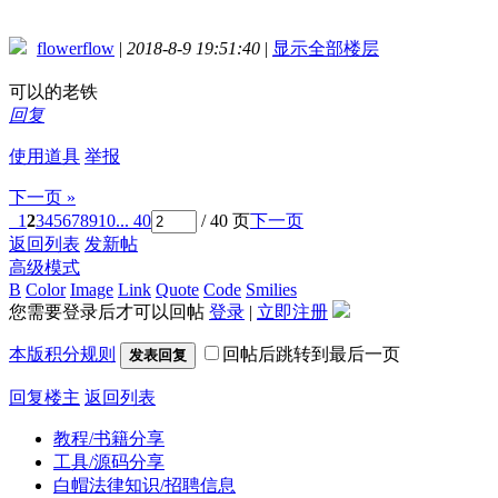
flowerflow
|
2018-8-9 19:51:40
|
显示全部楼层
可以的老铁
回复
使用道具
举报
下一页 »
1
2
3
4
5
6
7
8
9
10
... 40
/ 40 页
下一页
返回列表
发新帖
高级模式
B
Color
Image
Link
Quote
Code
Smilies
您需要登录后才可以回帖
登录
|
立即注册
本版积分规则
回帖后跳转到最后一页
发表回复
回复楼主
返回列表
教程/书籍分享
工具/源码分享
白帽法律知识/招聘信息