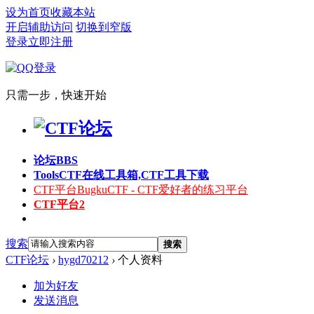
设为首页
收藏本站
开启辅助访问
切换到窄版
登录
立即注册
只需一步，快速开始
论坛
BBS
Tools
CTF在线工具箱,CTF工具下载
CTF平台
BugkuCTF - CTF爱好者的练习平台
CTF平台2
搜索
搜索
CTF论坛
›
hygd70212
›
个人资料
加为好友
发送消息