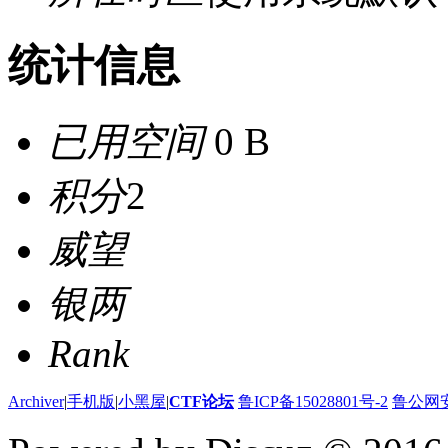
统计信息
已用空间
0 B
积分
2
威望
银两
Rank
Archiver
|
手机版
|
小黑屋
|
CTF论坛
鲁ICP备15028801号-2
鲁公网安备