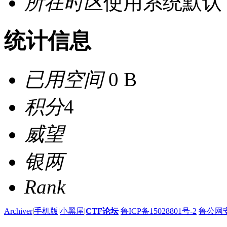
所在时区
使用系统默认
统计信息
已用空间
0 B
积分
4
威望
银两
Rank
Archiver
|
手机版
|
小黑屋
|
CTF论坛
鲁ICP备15028801号-2
鲁公网安备