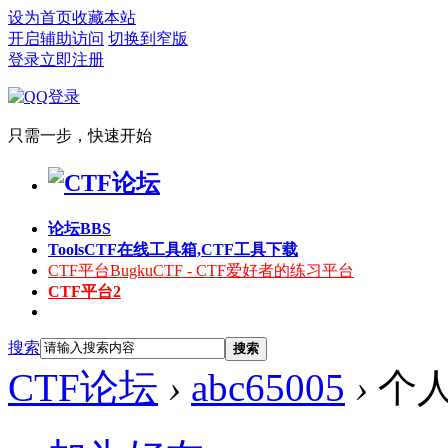
设为首页
收藏本站
开启辅助访问
切换到窄版
登录
立即注册
只需一步，快速开始
论坛
BBS
Tools
CTF在线工具箱,CTF工具下载
CTF平台
BugkuCTF - CTF爱好者的练习平台
CTF平台2
搜索
搜索
CTF论坛
›
abc65005
›
个