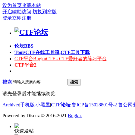
设为首页
收藏本站
开启辅助访问
切换到窄版
登录
立即注册
论坛
BBS
Tools
CTF在线工具箱,CTF工具下载
CTF平台
BugkuCTF - CTF爱好者的练习平台
CTF平台2
搜索
搜索
请先登录后才能继续浏览
Archiver
|
手机版
|
小黑屋
|
CTF论坛
鲁ICP备15028801号-2
鲁公网安备
Powered by Discuz
© 2016-2021
Bugku.
快速发帖