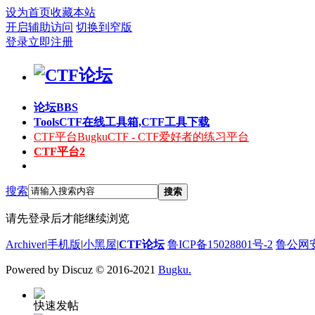
设为首页
收藏本站
开启辅助访问
切换到窄版
登录
立即注册
论坛
BBS
Tools
CTF在线工具箱,CTF工具下载
CTF平台
BugkuCTF - CTF爱好者的练习平台
CTF平台2
搜索
搜索
请先登录后才能继续浏览
Archiver
|
手机版
|
小黑屋
|
CTF论坛
鲁ICP备15028801号-2
鲁公网安备
Powered by Discuz
© 2016-2021
Bugku.
快速发帖