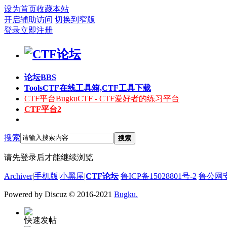
设为首页
收藏本站
开启辅助访问
切换到窄版
登录
立即注册
论坛
BBS
Tools
CTF在线工具箱,CTF工具下载
CTF平台
BugkuCTF - CTF爱好者的练习平台
CTF平台2
搜索
搜索
请先登录后才能继续浏览
Archiver
|
手机版
|
小黑屋
|
CTF论坛
鲁ICP备15028801号-2
鲁公网安备
Powered by Discuz
© 2016-2021
Bugku.
快速发帖