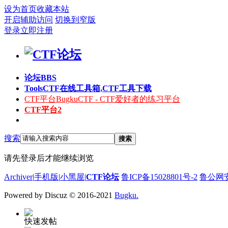
设为首页
收藏本站
开启辅助访问
切换到窄版
登录
立即注册
论坛
BBS
Tools
CTF在线工具箱,CTF工具下载
CTF平台
BugkuCTF - CTF爱好者的练习平台
CTF平台2
搜索
搜索
请先登录后才能继续浏览
Archiver
|
手机版
|
小黑屋
|
CTF论坛
鲁ICP备15028801号-2
鲁公网安备
Powered by Discuz
© 2016-2021
Bugku.
快速发帖