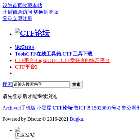
设为首页
收藏本站
开启辅助访问
切换到窄版
登录
立即注册
论坛
BBS
Tools
CTF在线工具箱,CTF工具下载
CTF平台
BugkuCTF - CTF爱好者的练习平台
CTF平台2
搜索
搜索
请先登录后才能继续浏览
Archiver
|
手机版
|
小黑屋
|
CTF论坛
鲁ICP备15028801号-2
鲁公网安备
Powered by Discuz
© 2016-2021
Bugku.
快速发帖