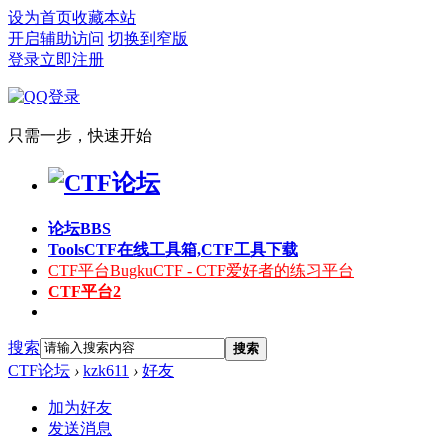
设为首页
收藏本站
开启辅助访问
切换到窄版
登录
立即注册
只需一步，快速开始
论坛
BBS
Tools
CTF在线工具箱,CTF工具下载
CTF平台
BugkuCTF - CTF爱好者的练习平台
CTF平台2
搜索
搜索
CTF论坛
›
kzk611
›
好友
加为好友
发送消息