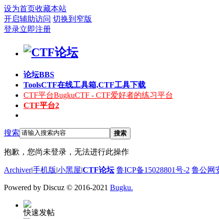
设为首页
收藏本站
开启辅助访问
切换到窄版
登录
立即注册
论坛
BBS
Tools
CTF在线工具箱,CTF工具下载
CTF平台
BugkuCTF - CTF爱好者的练习平台
CTF平台2
搜索
搜索
抱歉，您尚未登录，无法进行此操作
Archiver
|
手机版
|
小黑屋
|
CTF论坛
鲁ICP备15028801号-2
鲁公网安备
Powered by Discuz
© 2016-2021
Bugku.
快速发帖