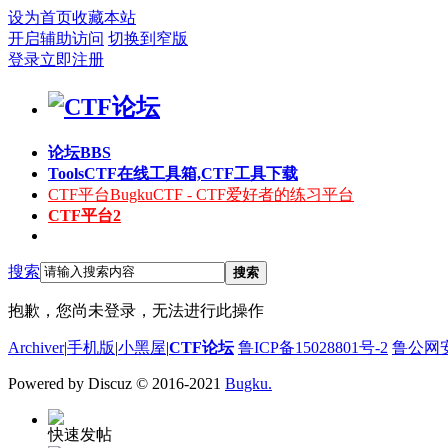
设为首页
收藏本站
开启辅助访问
切换到窄版
登录
立即注册
论坛
BBS
Tools
CTF在线工具箱,CTF工具下载
CTF平台
BugkuCTF - CTF爱好者的练习平台
CTF平台2
搜索
搜索
抱歉，您尚未登录，无法进行此操作
Archiver
|
手机版
|
小黑屋
|
CTF论坛
鲁ICP备15028801号-2
鲁公网安备
Powered by Discuz
© 2016-2021
Bugku.
快速发帖