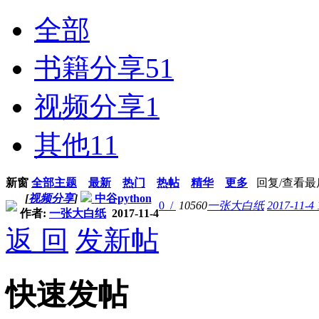
全部
书籍分享
51
视频分享
1
其他
11
新窗
全部主题
最新
热门
热帖
精华
更多
回复/查看
最
[
视频分享
]
中谷python
0 /
10560
一张大白纸
2017-11-4 
作者:
一张大白纸
2017-11-4
返 回
发新帖
快速发帖