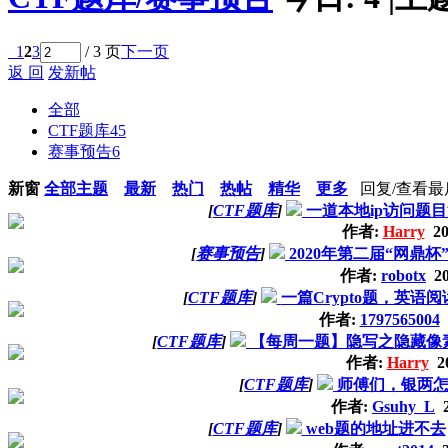
1
2
3
/ 3 页
下一页
返 回
发新帖
全部
CTF题库
45
赛事预告
6
新窗
全部主题
最新
热门
热帖
精华
更多
回复/查看
最
[
CTF题库
]
一道本地ip访问题目源
作者:
Harry
20
[
赛事预告
]
2020年第二届“网鼎
作者:
robotx
20
[
CTF题库
]
一篇Crypto题，英语
作者:
1797565004
2
[
CTF题库
]
【每周一题】隐写之隐藏像
作者:
Harry
20
[
CTF题库
]
师傅们，银两
作者:
Gsuhy_L
2
[
CTF题库
]
web题的地址进不去