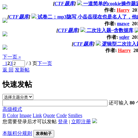
[
CTF题库
]
一道简单的cookie操作
作者:
Harry
201
[
CTF题库
]
试卷二：mp3隐写 小岳岳现在也是名人了，他
作者:
mawe
201
[
CTF题库
]
二次注入题~含数据库
作者:
sqler
201
[
CTF题库
]
逻辑型二次注入
作者:
Harry
20
下一页 »
1
2
3
/ 3 页
下一页
返 回
发新帖
快速发帖
还可输入
80
高级模式
B
Color
Image
Link
Quote
Code
Smilies
您需要登录后才可以发帖
登录
|
立即注册
本版积分规则
发表帖子