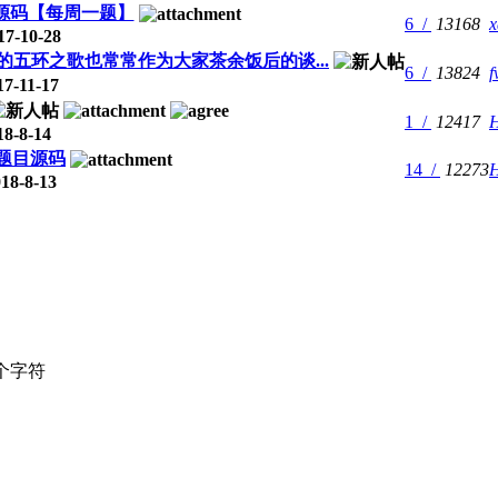
题源码【每周一题】
6 /
13168
x
7-10-28
的五环之歌也常常作为大家茶余饭后的谈...
6 /
13824
f
7-11-17
1 /
12417
H
8-8-14
题目源码
14 /
12273
H
18-8-13
个字符