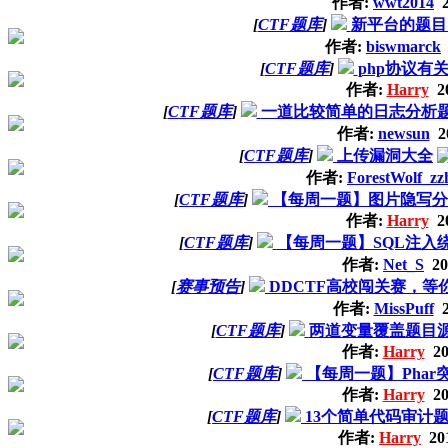
作者:
wwt2014
2
[
CTF题库
]
新平台的题目的w
作者:
biswmarck
[
CTF题库
]
php协议有
作者:
Harry
20
[
CTF题库
]
一道比较简单的日志分析
作者:
newsun
20
[
CTF题库
]
上传漏洞大全
作者:
ForestWolf_zz
[
CTF题库
]
【每周一题】图片隐写分
作者:
Harry
20
[
CTF题库
]
【每周一题】SQL注入
作者:
Net_S
20
[
赛事预告
]
DDCTF高校闯关赛，等
作者:
MissPuff
2
[
CTF题库
]
两道变量覆盖题目源码+
作者:
Harry
20
[
CTF题库
]
【每周一题】Phar
作者:
Harry
20
[
CTF题库
]
13个简单代码审计题目
作者:
Harry
201