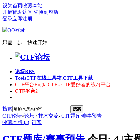
设为首页
收藏本站
开启辅助访问
切换到窄版
登录
立即注册
只需一步，快速开始
论坛
BBS
Tools
CTF在线工具箱,CTF工具下载
CTF平台
BugkuCTF - CTF爱好者的练习平台
CTF平台2
搜索
搜索
CTF论坛
»
论坛
›
技术交流
›
CTF题库/赛事预告
收藏本版
(
5
)
|
订阅
CTF题库/赛事预告
今日:
4
|
主