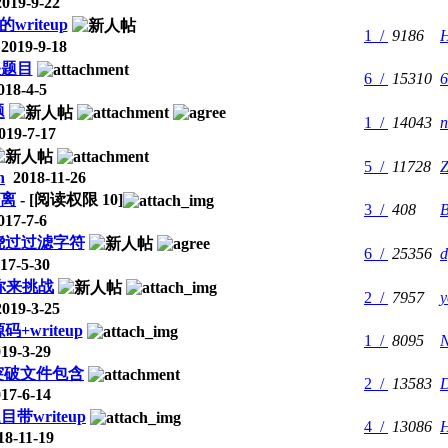
019-9-22
riteup
1 /
9186
H
2019-9-18
关题目
6 /
15310
6
18-4-5
题
1 /
14043
n
19-7-17
5 /
11728
Z
h
2018-11-26
离
- [阅读权限
10
]
3 /
408
B
17-7-6
绕过过滤字符
6 /
25356
d
17-5-30
你来挑战
2 /
7957
y
019-3-25
writeup
1 /
8095
19-3-29
突破文件包含
2 /
13583
17-6-14
带writeup
4 /
13086
H
8-11-19