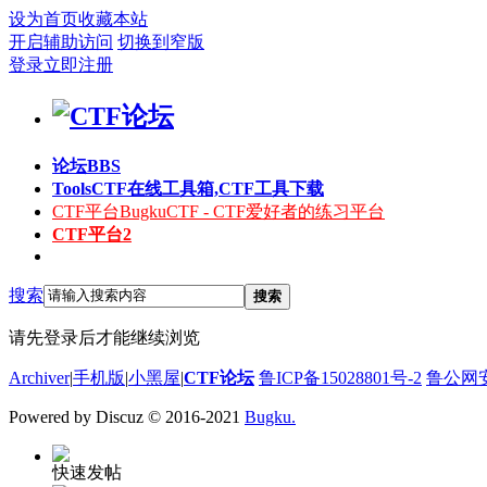
设为首页
收藏本站
开启辅助访问
切换到窄版
登录
立即注册
论坛
BBS
Tools
CTF在线工具箱,CTF工具下载
CTF平台
BugkuCTF - CTF爱好者的练习平台
CTF平台2
搜索
搜索
请先登录后才能继续浏览
Archiver
|
手机版
|
小黑屋
|
CTF论坛
鲁ICP备15028801号-2
鲁公网安备
Powered by Discuz
© 2016-2021
Bugku.
快速发帖