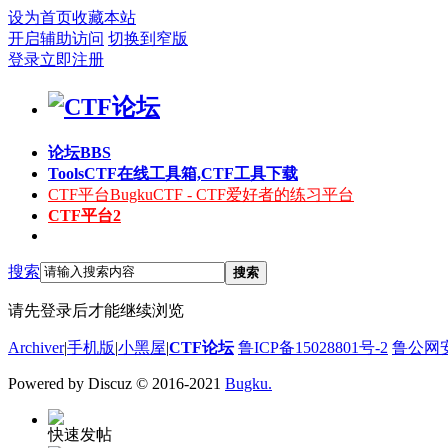
设为首页
收藏本站
开启辅助访问
切换到窄版
登录
立即注册
论坛
BBS
Tools
CTF在线工具箱,CTF工具下载
CTF平台
BugkuCTF - CTF爱好者的练习平台
CTF平台2
搜索
搜索
请先登录后才能继续浏览
Archiver
|
手机版
|
小黑屋
|
CTF论坛
鲁ICP备15028801号-2
鲁公网安备
Powered by Discuz
© 2016-2021
Bugku.
快速发帖