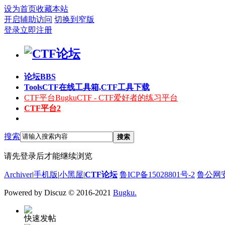
设为首页
收藏本站
开启辅助访问
切换到窄版
登录
立即注册
论坛
BBS
Tools
CTF在线工具箱,CTF工具下载
CTF平台
BugkuCTF - CTF爱好者的练习平台
CTF平台2
搜索
搜索
请先登录后才能继续浏览
Archiver
|
手机版
|
小黑屋
|
CTF论坛
鲁ICP备15028801号-2
鲁公网安备
Powered by Discuz
© 2016-2021
Bugku.
快速发帖