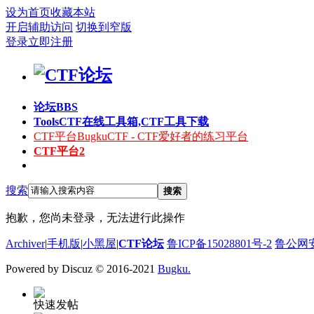
设为首页
收藏本站
开启辅助访问
切换到窄版
登录
立即注册
论坛
BBS
Tools
CTF在线工具箱,CTF工具下载
CTF平台
BugkuCTF - CTF爱好者的练习平台
CTF平台2
搜索
搜索
抱歉，您尚未登录，无法进行此操作
Archiver
|
手机版
|
小黑屋
|
CTF论坛
鲁ICP备15028801号-2
鲁公网安备
Powered by Discuz
© 2016-2021
Bugku.
快速发帖