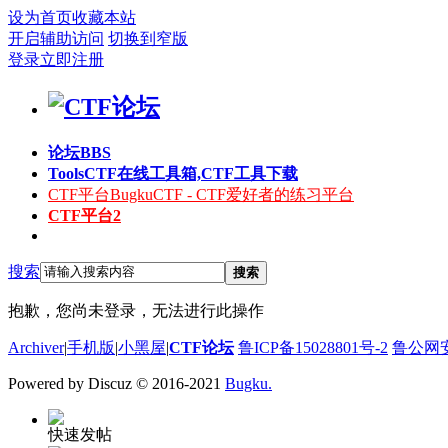
设为首页
收藏本站
开启辅助访问
切换到窄版
登录
立即注册
论坛
BBS
Tools
CTF在线工具箱,CTF工具下载
CTF平台
BugkuCTF - CTF爱好者的练习平台
CTF平台2
搜索
搜索
抱歉，您尚未登录，无法进行此操作
Archiver
|
手机版
|
小黑屋
|
CTF论坛
鲁ICP备15028801号-2
鲁公网安备
Powered by Discuz
© 2016-2021
Bugku.
快速发帖