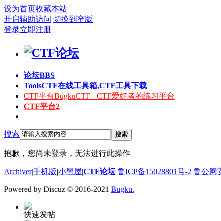
设为首页
收藏本站
开启辅助访问
切换到窄版
登录
立即注册
论坛
BBS
Tools
CTF在线工具箱,CTF工具下载
CTF平台
BugkuCTF - CTF爱好者的练习平台
CTF平台2
搜索
搜索
抱歉，您尚未登录，无法进行此操作
Archiver
|
手机版
|
小黑屋
|
CTF论坛
鲁ICP备15028801号-2
鲁公网安备
Powered by Discuz
© 2016-2021
Bugku.
快速发帖