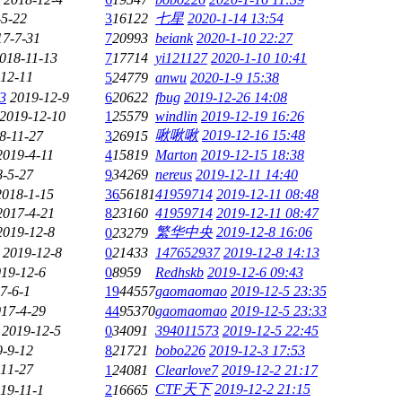
-5-22
3
16122
七星
2020-1-14 13:54
17-7-31
7
20993
beiank
2020-1-10 22:27
018-11-13
7
17714
yi121127
2020-1-10 10:41
12-11
5
24779
anwu
2020-1-9 15:38
3
2019-12-9
6
20622
fbug
2019-12-26 14:08
2019-12-10
1
25579
windlin
2019-12-19 16:26
啾啾啾
2019-12-16 15:48
8-11-27
3
26915
2019-4-11
4
15819
Marton
2019-12-15 18:38
8-5-27
9
34269
nereus
2019-12-11 14:40
2018-1-15
36
56181
41959714
2019-12-11 08:48
2017-4-21
8
23160
41959714
2019-12-11 08:47
2019-12-8
繁华中央
2019-12-8 16:06
0
23279
2019-12-8
0
21433
147652937
2019-12-8 14:13
19-12-6
0
8959
Redhskb
2019-12-6 09:43
7-6-1
19
44557
gaomaomao
2019-12-5 23:35
17-4-29
44
95370
gaomaomao
2019-12-5 23:33
2019-12-5
0
34091
394011573
2019-12-5 22:45
9-9-12
8
21721
bobo226
2019-12-3 17:53
11-27
1
24081
Clearlove7
2019-12-2 21:17
CTF天下
2019-12-2 21:15
19-11-1
2
16665