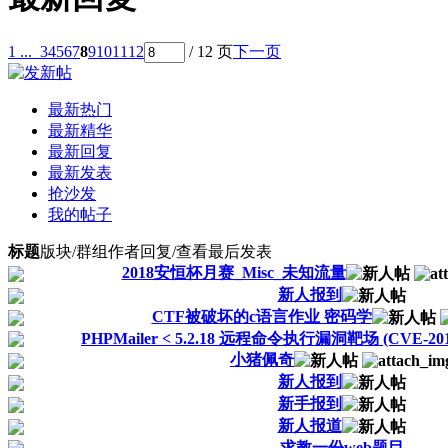
1 ...
3
4
5
6
7
8
9
10
11
12
/ 12 页
下一页
最新热门
最新精华
最新回复
最新发表
抢沙发
我的帖子
标题
版块/群组
作者
回复/查看
最后发表
2018安恒杯月赛_Misc_未知流量
新人报到
CTF被破坏的c语言作业 密码学
PHPMailer < 5.2.18 远程命令执行漏洞靶场 (CVE-2016
小猪佩奇
新人报到
新手报到
新人报道
求教一份web题目