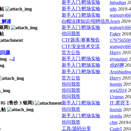
新手入门/靶场实验
bingdian
2
新手入门/靶场实验
stlts
2019-4
新手入门/靶场实验
wangziyi66
》解读
白帽法律知识/招聘信息
Jesen
2019
银两]
新手入门/靶场实验
wangziyi66
你问我答
Faker
2018
CTF题库/赛事预告
179756500
CTF/安全技术交流
wangziyi66
现问题
官方公告
Harry
2019
...
2
新手入门/靶场实验
ziyouzizai
2
新手入门/靶场实验
你好啊
20
新手入门/靶场实验
Arashialin
官方公告
Harry
2019
你问我答
hoenix
201
你问我答
wwt2014
2
你问我答
Uranus
20
10
]- [售价
3
银两]
新手入门/靶场实验
IT·黑羽飞
你问我答
hoenix
201
新手入门/靶场实验
sionliu
201
你问我答
chm
2019-
工具/源码分享
Code5
201