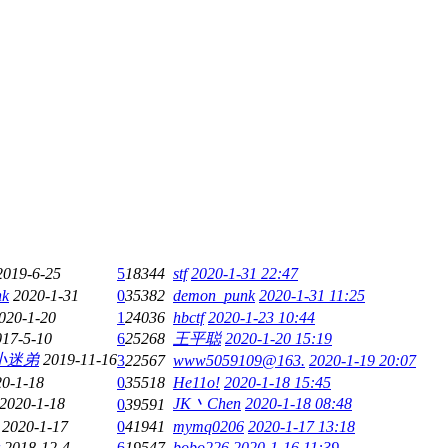
2019-6-25
5
18344
stf
2020-1-31 22:47
nk
2020-1-31
0
35382
demon_punk
2020-1-31 11:25
020-1-20
1
24036
hbctf
2020-1-23 10:44
017-5-10
6
25268
王平聪
2020-1-20 15:19
小迷弟
2019-11-16
3
22567
www5059109@163.
2020-1-19 20:07
0-1-18
0
35518
He11o!
2020-1-18 15:45
2020-1-18
JK丶Chen
2020-1-18 08:48
0
39591
2020-1-17
0
41941
mymq0206
2020-1-17 13:18
2018-12-4
6
19547
bobo226
2020-1-16 11:39