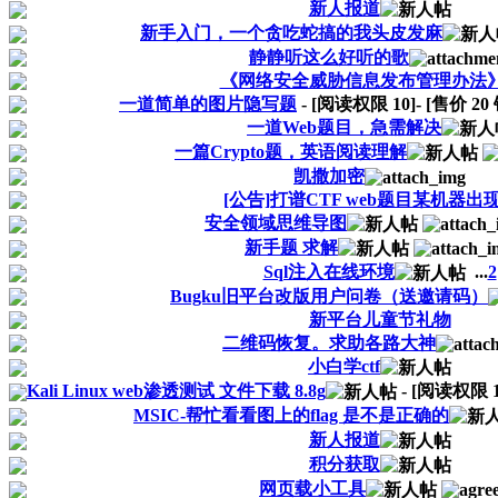
新人报道
新手入门，一个贪吃蛇搞的我头皮发麻
静静听这么好听的歌
《网络安全威胁信息发布管理办法
一道简单的图片隐写题
- [阅读权限
10
]- [售价
20
一道Web题目，急需解决
一篇Crypto题，英语阅读理解
凯撒加密
[公告]打谱CTF web题目某机器出
安全领域思维导图
新手题 求解
Sql注入在线环境
...
2
Bugku旧平台改版用户问卷（送邀请码）
新平台儿童节礼物
二维码恢复。求助各路大神
小白学ctf
Kali Linux web渗透测试 文件下载 8.8g
- [阅读权限
MSIC-帮忙看看图上的flag 是不是正确的
新人报道
积分获取
网页载小工具