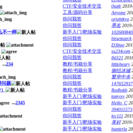
CTF/安全技术交流
0safe
2019
工具/源码分享
Anyone
20
你问我答
orightkyo
2
你问我答
墨名
2019-
么不一样
新手入门/靶场实验
102600840
你问我答
biswmarck
你问我答
D3bug
201
CTF/安全技术交流
sx234com
你问我答
lhl321
201
...
2
3
4
教程/书籍分享
littleheary
教程/书籍分享
御结冰城
你问我答
繁华中央
蓝屏问题
你问我答
147652937
中）
教程/书籍分享
Redhskb
20
新手入门/靶场实验
tomyxy
201
...
2
3
4
5
新手入门/靶场实验
Hello_C
20
你问我答
394011573
你问我答
lec111
201
新手入门/靶场实验
美好
2019-
新手入门/靶场实验
hunterla
20