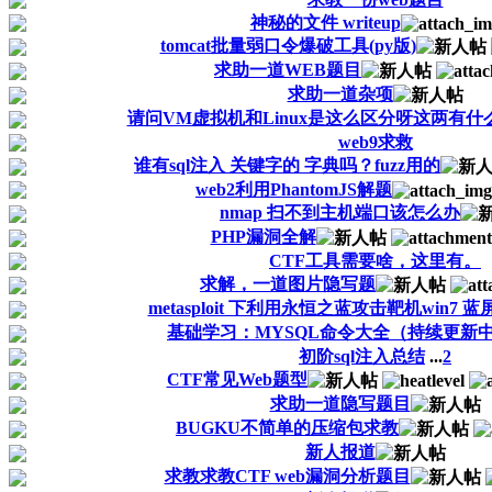
神秘的文件 writeup
tomcat批量弱口令爆破工具(py版)
求助一道WEB题目
求助一道杂项
请问VM虚拟机和Linux是这么区分呀这两有什
web9求救
谁有sql注入 关键字的 字典吗？fuzz用的
web2利用PhantomJS解题
nmap 扫不到主机端口该怎么办
PHP漏洞全解
CTF工具需要啥，这里有。
求解，一道图片隐写题
metasploit 下利用永恒之蓝攻击靶机win7 
基础学习：MYSQL命令大全（持续更新
初阶sql注入总结
...
2
CTF常见Web题型
求助一道隐写题目
BUGKU不简单的压缩包求教
新人报道
求教求教CTF web漏洞分析题目