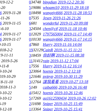
019-12-2
0
34748
bingdian
2019-12-2 20:36
-20
5
19086
whoami10
2019-11-29 18:18
6
2019-11-28
0
18498
wangziyi666
2019-11-28 18:53
-11-26
0
7535
Jesen
2019-11-26 21:26
6
2019-11-15
6
681
wonderful
2019-11-20 09:08
-6-10
3
24504
chen@ctf
2019-11-18 10:46
4
2019-11-17
0
12029
1797565004
2019-11-17 14:49
6
2019-11-17
0
10130
wangziyi666
2019-11-17 14:15
-10-15
4
7860
Harry
2019-11-16 14:04
018-2-2
19
32129
CainR
2019-11-15 11:21
19-11-11
你好啊
2019-11-15 08:38
3
18459
g
2019-5-26
11
31412
rain
2019-11-12 17:04
-11-8
1
7556
Harry
2019-11-12 16:14
9-10-24
3
23064
hoenix
2019-11-2 12:18
019-10-29
1
21646
pxjpyp
2019-10-30 11:29
讓我看看
2019-10-27 13:18
18-11-10
3
12764
2018-11-3
5
149
caiba666
2019-10-26 16:48
9-10-22
4
15412
hoenix
2019-10-26 12:46
9-10-12
5
17269
qq1612590434
2019-10-26 12:02
6-19
2
11698
Sniper
2019-10-25 15:49
8-12-18
1
13364
Sniper
2019-10-25 15:41