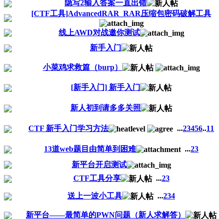
隐写2输入答案一直出错
[CTF工具]AdvancedRAR_RAR压缩包密码破解工具
线上AWD对战邀你测试
新手入门
小菜鸡求救篇（burp）
[新手入门] 新手入门
新人初到请多多关照
CTF 新手入门学习方法
...
2
3
4
5
6
..
11
13道web题目由简单到困难
...
2
3
新平台开启测试
CTF工具分享
...
2
3
送上一波小工具
...
2
3
4
新平台——最简单的PWN问题（新人求解答）