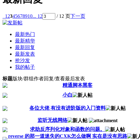
1
2
3
4
5
6
7
8
9
10
... 12
/ 12 页
下一页
最新热门
最新精华
最新回复
最新发表
抢沙发
我的帖子
标题
版块/群组
作者
回复/查看
最后发表
精通脚本黑客
小白
各位大佬 有没有进阶版的入门资料
监听无线网络
求助反序列化对象和函数的问题。
reverse 的那一道迷失的CXK怎么做啊 实在是没有思路