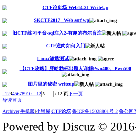
CTF论剑场 Web14-21 WriteUp
SKCTF2017 _Web ssrf wp
旧CTF练习平台-sql注入2-有趣的布尔盲注
CTF逆向如何入门
Linux渗透测试
【CTF攻略】胖哈勃杯出题人详解Pwn400、Pwn500
图片里的秘密 writeup
1
2
3
4
5
6
7
8
9
10
... 12
/ 12 页
下一页
导读首页
Archiver
|
手机版
|
小黑屋
|
CTF论坛
鲁ICP备15028801号-2
鲁公网安备
Powered by Discuz
© 2016