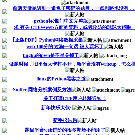
前两天做题遇到一道兔子密码的题目，一点思路也没有，..
python标准库|中文完整版
求 有关 CTF中web方面的资料，或者攻防的球球大佬
【正版PDF】Python网络数据采集
.
web 100分的 过狗一句话 被人玩坏了
bugku的pwn是不是关掉了
做题时候，旧平台太卡打不开，新平台没有writeup，怎么搞..
linux的Python黑客之道
Sniffer 网络分析案例及方法
关于打谱CTF用户转移通知！
新年快乐大伙~
新手报告贴
题目平台web进阶的很多靶场不能用了